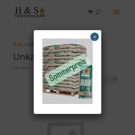
×
Start
/ Unkategorisiert
Unkategorisiert
Einzelnes Ergebnis wird angezeigt