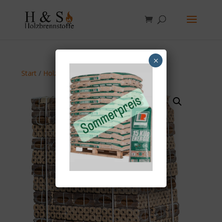
×
Start
/
Holzbriketts
/ Pinikay Holzbriketts