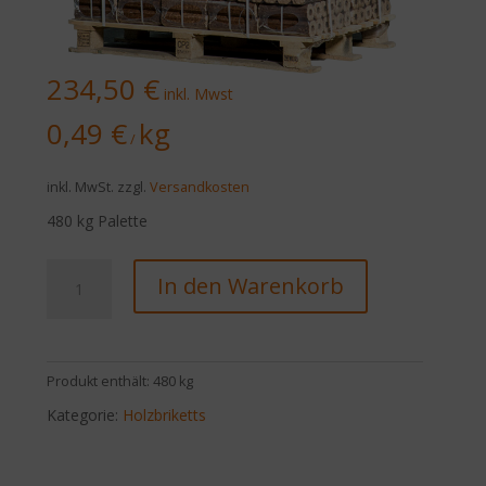
234,50
€
inkl. Mwst
0,49
€
kg
/
inkl. MwSt.
zzgl.
Versandkosten
480 kg Palette
Pinikay
In den Warenkorb
Holzbriketts
Menge
Produkt enthält: 480
kg
Kategorie:
Holzbriketts